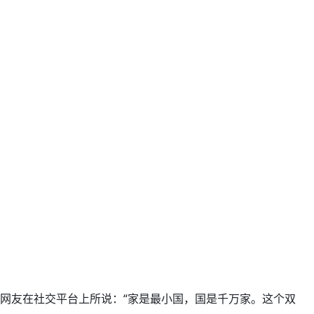
网友在社交平台上所说：“家是最小国，国是千万家。这个双